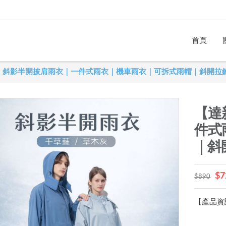
首頁
】斜影半開披肩雨衣｜一件式雨衣｜機車雨衣｜可拆式雨帽｜斜開拉
【達
件式
｜斜
$7
$890
【產品資