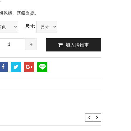
烘乾機、蒸氣熨燙。
尺寸:
加入購物車