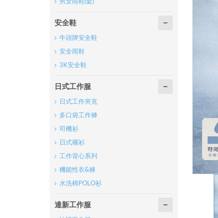
男女雨鞋(套)
安全鞋
牛頭牌安全鞋
安全雨鞋
3K安全鞋
日式工作服
日式工作夾克
多口袋工作褲
司機衫
日式襯衫
工作背心系列
機能性衣&褲
水洗棉POLO衫
達新工作服