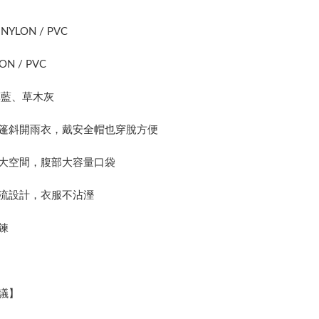
YLON / PVC
ON / PVC
草藍、草木灰
篷斜開雨衣，戴安全帽也穿脫方便
大空間，腹部大容量口袋
流設計，衣服不沾溼
鍊
議】