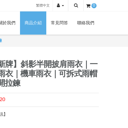
繁體中文
0
關於我們
商品介紹
常見問答
聯絡我們
鍊
新牌】斜影半開披肩雨衣｜一
雨衣｜機車雨衣｜可拆式雨帽
開拉鍊
20
訊】