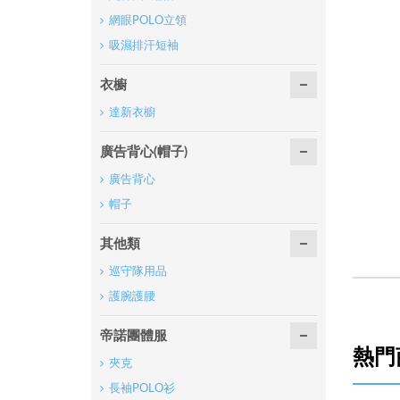
網眼POLO立領
吸濕排汗短袖
衣櫥
達新衣櫥
廣告背心(帽子)
廣告背心
帽子
其他類
巡守隊用品
護腕護腰
帝諾團體服
熱門
夾克
長袖POLO衫