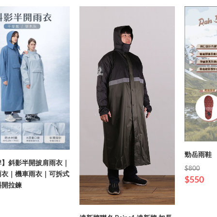
勁岳雨鞋
牌】斜影半開披肩雨衣｜
$800
雨衣｜機車雨衣｜可拆式
$550
斜開拉鍊