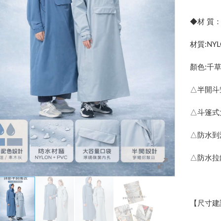
◆材 質：N
材質:NYL
顏色:千
△半開斗
△斗篷式
△防水到
△防水拉
【尺寸建