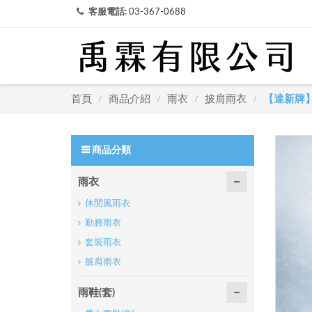
客服電話:
03-367-0688
首頁
商品介紹
雨衣
披肩雨衣
【達新牌
/
/
/
/
商品分類
雨衣
休閒風雨衣
勤務雨衣
套裝雨衣
披肩雨衣
雨鞋(套)