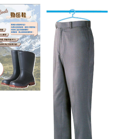
新世紀福音戰
真嗣 達新牌
衣
$1000
$849