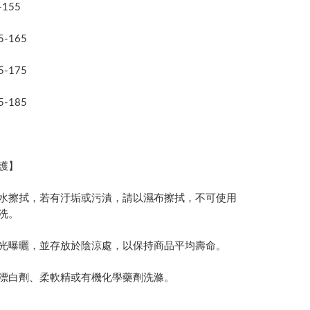
-155
5-165
5-175
5-185
護】
水擦拭，若有汙垢或污漬，請以濕布擦拭，不可使用
洗。
光曝曬，並存放於陰涼處，以保持商品平均壽命。
漂白劑、柔軟精或有機化學藥劑洗滌。
。