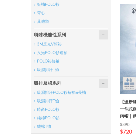
短袖POLO衫
背心
其他類
特殊機能性系列
3M反光V領衫
反光POLO衫短袖
POLO衫短袖
吸濕排汗T恤
吸排及棉系列
吸濕排汗POLO衫短袖&長袖
吸濕排汗T恤
【達新
一件式
時尚POLO衫
雨帽｜
純棉POLO衫
$890
純棉T恤
$720