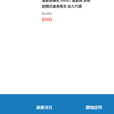
達新牌聯名 Raine1 達新牌 加長
前開式連身雨衣 加大尺碼
$1200
$900
服務項目
購物說明