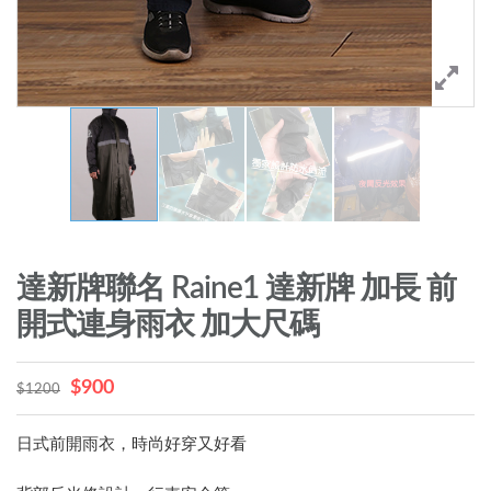
達新牌聯名 Raine1 達新牌 加長 前
開式連身雨衣 加大尺碼
$900
$1200
日式前開雨衣，時尚好穿又好看