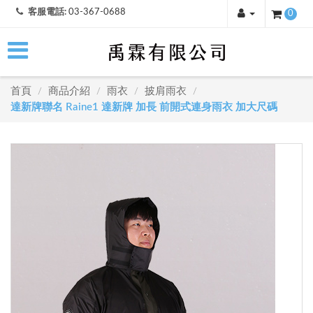
客服電話:
03-367-0688
0
首頁
商品介紹
雨衣
披肩雨衣
/
/
/
/
達新牌聯名 Raine1 達新牌 加長 前開式連身雨衣 加大尺碼