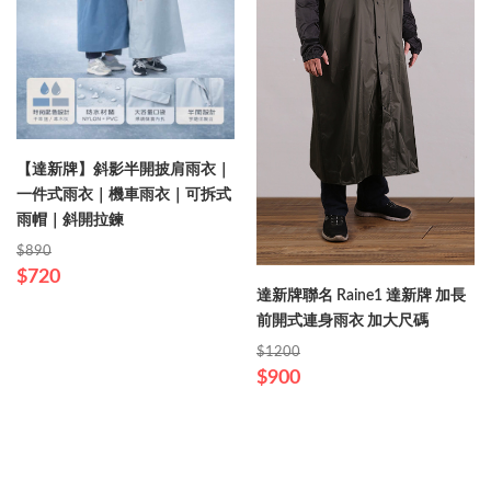
【達新牌】斜影半開披肩雨衣｜
一件式雨衣｜機車雨衣｜可拆式
雨帽｜斜開拉鍊
$890
$720
達新牌聯名 Raine1 達新牌 加長
前開式連身雨衣 加大尺碼
$1200
$900