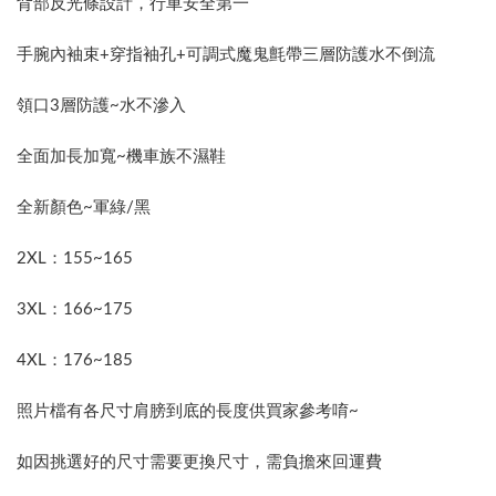
背部反光條設計，行車安全第一
手腕內袖束+穿指袖孔+可調式魔鬼氈帶三層防護水不倒流
領口3層防護~水不滲入
全面加長加寬~機車族不濕鞋
全新顏色~軍綠/黑
2XL：155~165
3XL：166~175
4XL：176~185
照片檔有各尺寸肩膀到底的長度供買家參考唷~
如因挑選好的尺寸需要更換尺寸，需負擔來回運費