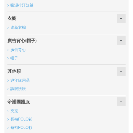
吸濕排汗短袖
衣櫥
達新衣櫥
廣告背心(帽子)
廣告背心
帽子
其他類
巡守隊用品
護腕護腰
帝諾團體服
夾克
長袖POLO衫
短袖POLO衫