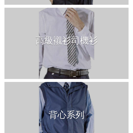
高級襯衫司機衫
背心系列