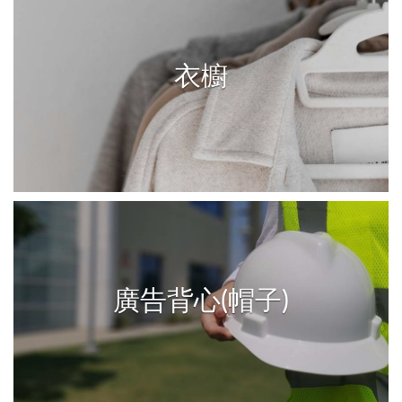
衣櫥
廣告背心(帽子)