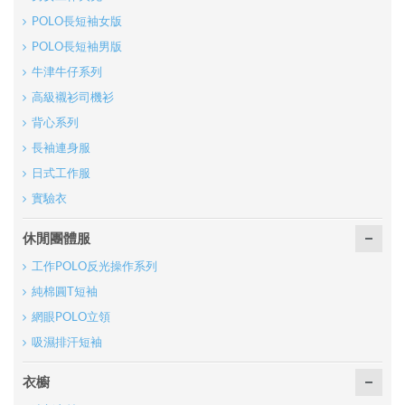
POLO長短袖女版
POLO長短袖男版
牛津牛仔系列
高級襯衫司機衫
背心系列
長袖連身服
日式工作服
實驗衣
休閒團體服
工作POLO反光操作系列
純棉圓T短袖
網眼POLO立領
吸濕排汗短袖
衣櫥