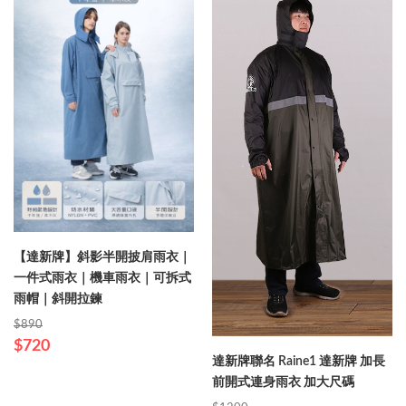
【達新牌】斜影半開披肩雨衣｜
一件式雨衣｜機車雨衣｜可拆式
雨帽｜斜開拉鍊
$890
$720
達新牌聯名 Raine1 達新牌 加長
前開式連身雨衣 加大尺碼