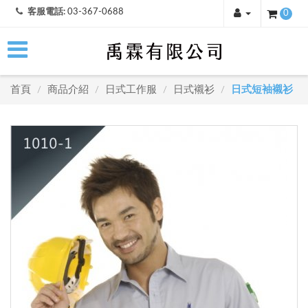
客服電話:
03-367-0688
0
首頁
商品介紹
日式工作服
日式襯衫
日式短袖襯衫
/
/
/
/