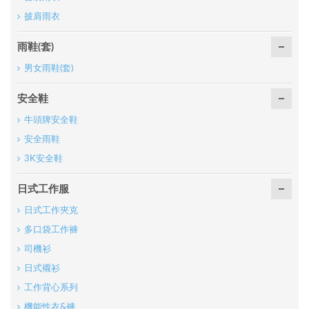
披肩雨衣
雨鞋(套)
男女雨鞋(套)
安全鞋
牛頭牌安全鞋
安全雨鞋
3K安全鞋
日式工作服
日式工作夾克
多口袋工作褲
司機衫
日式襯衫
工作背心系列
機能性衣&褲