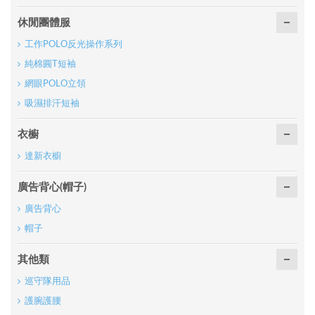
休閒團體服
工作POLO反光操作系列
純棉圓T短袖
網眼POLO立領
吸濕排汗短袖
衣櫥
達新衣櫥
廣告背心(帽子)
廣告背心
帽子
其他類
巡守隊用品
護腕護腰