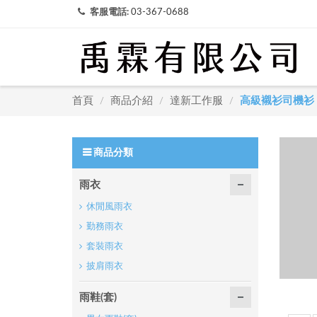
客服電話:
03-367-0688
首頁
商品介紹
達新工作服
高級襯衫司機衫
/
/
/
商品分類
雨衣
休閒風雨衣
勤務雨衣
套裝雨衣
披肩雨衣
雨鞋(套)