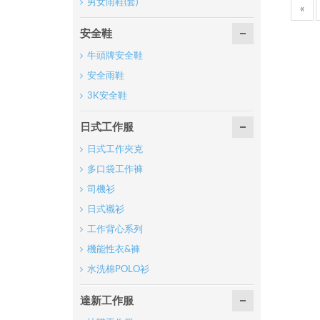
男女雨鞋(套)
«
安全鞋
牛頭牌安全鞋
安全雨鞋
3K安全鞋
日式工作服
日式工作夾克
多口袋工作褲
司機衫
日式襯衫
工作背心系列
機能性衣&褲
水洗棉POLO衫
達新工作服