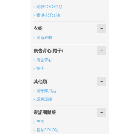
網眼POLO立領
吸濕排汗短袖
衣櫥
達新衣櫥
廣告背心(帽子)
廣告背心
帽子
其他類
巡守隊用品
護腕護腰
帝諾團體服
夾克
長袖POLO衫