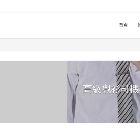
首頁
高級襯衫司機