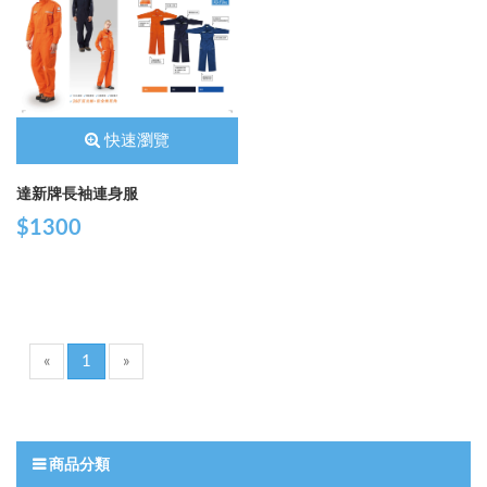
快速瀏覽
達新牌長袖連身服
$1300
«
1
»
商品分類