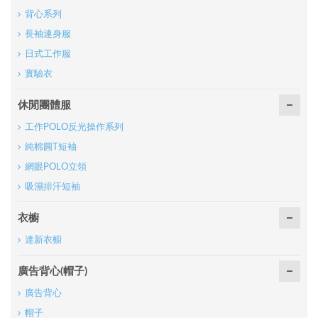
背心系列
長袖連身服
日式工作服
實驗衣
休閒團體服
工作POLO反光操作系列
純棉圓T短袖
網眼POLO立領
吸濕排汗短袖
衣櫥
達新衣櫥
廣告背心(帽子)
廣告背心
帽子