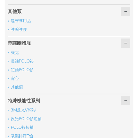
其他類
巡守隊用品
護腕護腰
帝諾團體服
夾克
長袖POLO衫
短袖POLO衫
背心
其他類
特殊機能性系列
3M反光V領衫
反光POLO衫短袖
POLO衫短袖
吸濕排汗T恤