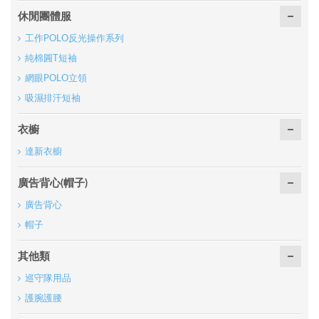
休閒團體服
工作POLO反光操作系列
純棉圓T短袖
網眼POLO立領
吸濕排汗短袖
衣櫥
達新衣櫥
廣告背心(帽子)
廣告背心
帽子
其他類
巡守隊用品
護腕護腰