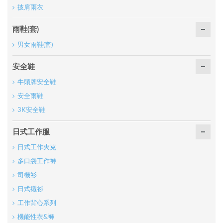
披肩雨衣
雨鞋(套)
男女雨鞋(套)
安全鞋
牛頭牌安全鞋
安全雨鞋
3K安全鞋
日式工作服
日式工作夾克
多口袋工作褲
司機衫
日式襯衫
工作背心系列
機能性衣&褲