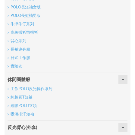
POLO長短袖女版
POLO長短袖男版
牛津牛仔系列
高級襯衫司機衫
背心系列
長袖連身服
日式工作服
實驗衣
休閒團體服
工作POLO反光操作系列
純棉圓T短袖
網眼POLO立領
吸濕排汗短袖
反光背心(外套)