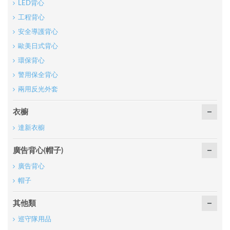
LED背心
工程背心
安全導護背心
歐美日式背心
環保背心
警用保全背心
兩用反光外套
衣櫥
達新衣櫥
廣告背心(帽子)
廣告背心
帽子
其他類
巡守隊用品