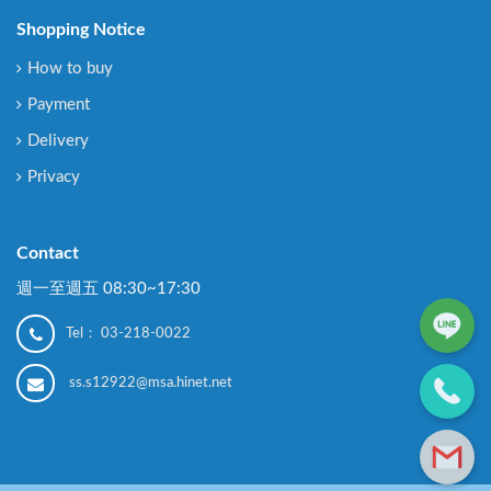
Shopping Notice
How to buy
Payment
Delivery
Privacy
Contact
週一至週五 08:30~17:30
Tel：
03-218-0022
ss.s12922@msa.hinet.net