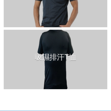
吸濕排汗T恤